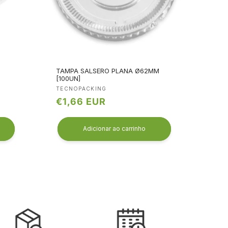
TAMPA SALSERO PLANA Ø62MM
[100UN]
Fornecedor:
TECNOPACKING
Preço
€1,66 EUR
normal
Adicionar ao carrinho