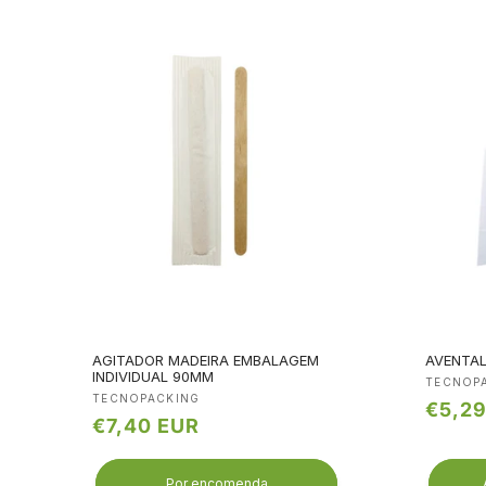
AGITADOR MADEIRA EMBALAGEM
AVENTAL
INDIVIDUAL 90MM
Fornec
TECNOP
Fornecedor:
TECNOPACKING
Preço
€5,2
Preço
€7,40 EUR
norma
normal
Por encomenda