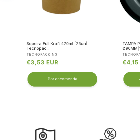
Sopeira Full Kraft 470ml [25un] -
TAMPA P
Tecnopac...
Ø90MM|1
Fornecedor:
Fornec
TECNOPACKING
TECNOP
Preço
€3,53 EUR
Preço
€4,15
normal
norma
Por encomenda