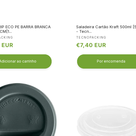
IP ECO PE BARRA BRANCA
Saladeira Cartão Kraft 500ml [
CM[1...
- Tecn...
edor:
Fornecedor:
ACKING
TECNOPACKING
 EUR
Preço
€7,40 EUR
l
normal
Adicionar ao carrinho
Por encomenda