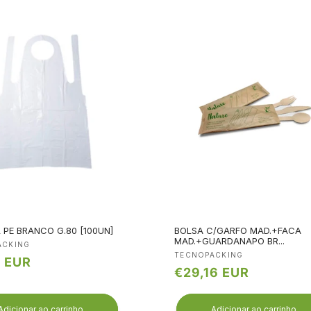
 PE BRANCO G.80 [100UN]
BOLSA C/GARFO MAD.+FACA
MAD.+GUARDANAPO BR...
edor:
ACKING
Fornecedor:
TECNOPACKING
9 EUR
Preço
€29,16 EUR
l
normal
Adicionar ao carrinho
Adicionar ao carrinho