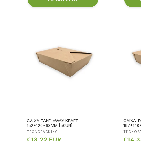
CAIXA TAKE-AWAY KRAFT
CAIXA T
152*120*63MM [50UN]
197*140
Fornecedor:
Fornec
TECNOPACKING
TECNOP
Preço
€13,22 EUR
Preço
€14,3