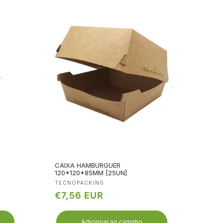
CAIXA HAMBURGUER
120*120*85MM [25UN]
Fornecedor:
TECNOPACKING
Preço
€7,56 EUR
normal
Adicionar ao carrinho