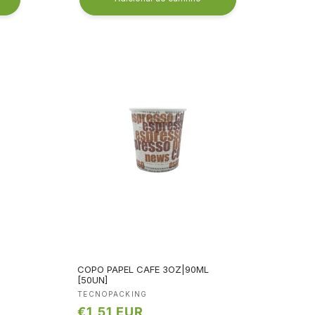
COPO PAPEL CAFE 3OZ|90ML
[50UN]
Fornecedor:
TECNOPACKING
Preço
€1,51 EUR