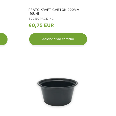
PRATO KRAFT CARTON 220MM
[10UN]
Fornecedor:
TECNOPACKING
Preço
€0,75 EUR
normal
Adicionar ao carrinho