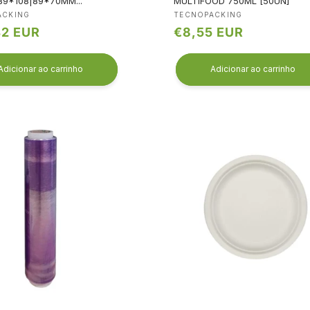
89*108|89*70MM...
MULTIFOOD 750ML [50UN]
edor:
Fornecedor:
ACKING
TECNOPACKING
42 EUR
Preço
€8,55 EUR
l
normal
Adicionar ao carrinho
Adicionar ao carrinho