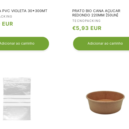
A PVC VIOLETA 30*300MT
PRATO BIO CANA AÇUCAR
REDONDO 220MM [50UN]
edor:
ACKING
Fornecedor:
TECNOPACKING
0 EUR
Preço
€5,93 EUR
l
normal
Adicionar ao carrinho
Adicionar ao carrinho