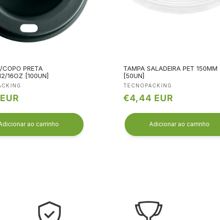
/COPO PRETA
TAMPA SALADEIRA PET 150MM
2/16OZ [100UN]
[50UN]
edor:
Fornecedor:
ACKING
TECNOPACKING
 EUR
Preço
€4,44 EUR
l
normal
Adicionar ao carrinho
Adicionar ao carrinho