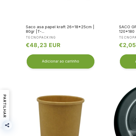
Saco asa papel kraft 26+18*25cm |
SACO GR
80gr |T-...
120*180 
Fornecedor:
Fornec
TECNOPACKING
TECNOP
Preço
€48,23 EUR
Preço
€2,05
normal
norma
Adicionar ao carrinho
PARTILHAR