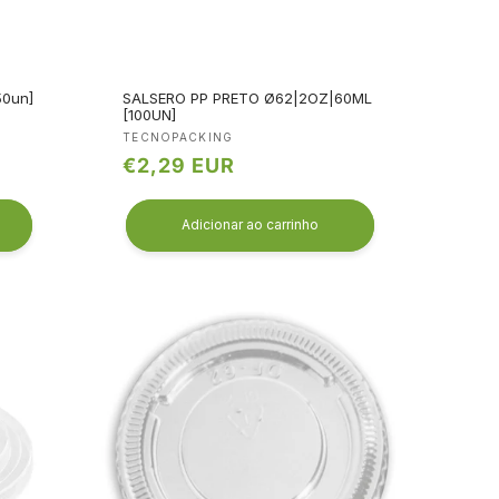
50un]
SALSERO PP PRETO Ø62|2OZ|60ML
[100UN]
Fornecedor:
TECNOPACKING
Preço
€2,29 EUR
normal
Adicionar ao carrinho