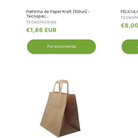
Palhinha de Papel Kraft [100un] -
PELICUL
Tecnopac...
Fornec
TECNOP
Fornecedor:
TECNOPACKING
Preço
€8,0
Preço
€1,86 EUR
norma
normal
Por encomenda