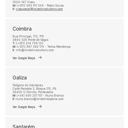
3500-147 Viseu
M:
(+351) 963 911 344 - Pedro Sousa
E:
viseugeral@mistolinsolutions.com
Coimbra
Rua Principal, 172, 1ºD
3840-326 Ponte de Vagos
T:
(+351) 234 799 120
M:
(+351) 967 082 174 - Telma Mendonça
E
: info@mistolinsolutions.com
Ver Google Maps
Galiza
Polígono As Gándaras
Calle Paralela 3, Bloque 215, P6
36400 O Porriño, Pontevedra
M:
(+34) 690 201 101 - Nuno Branco
E:
nuno.branco@mistolinespana.com
Ver Google Maps
Santarém