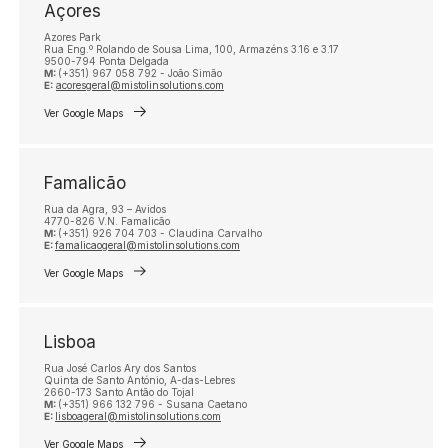
Açores
Azores Park
Rua Eng.º Rolando de Sousa Lima, 100, Armazéns 3.16 e 3.17
9500-794 Ponta Delgada
M:
(+351) 967 058 792 - João Simão
E:
acoresgeral@mistolinsolutions.com
Ver Google Maps
Famalicão
Rua da Agra, 93 – Avidos
4770-826 V.N. Famalicão
M:
(+351) 926 704 703 - Claudina Carvalho
E:
famalicaogeral@mistolinsolutions.com
Ver Google Maps
Lisboa
Rua José Carlos Ary dos Santos
Quinta de Santo António, A-das-Lebres
2660-173 Santo Antão do Tojal
M:
(+351) 966 132 796 - Susana Caetano
E:
lisboageral@mistolinsolutions.com
Ver Google Maps