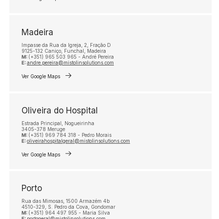
Madeira
Impasse da Rua da Igreja, 2, Fração D
9125-132 Caniço, Funchal, Madeira
M:
(+351) 965 503 965 - André Pereira
E:
andre.pereira@mistolinsolutions.com
Ver Google Maps
Oliveira do Hospital
Estrada Principal, Nogueirinha
3405-378 Meruge
M:
(+351) 969 784 318 - Pedro Morais
E:
oliveirahospitalgeral@mistolinsolutions.com
Ver Google Maps
Porto
Rua das Mimosas, 1500 Armazém 4b
4510-329, S. Pedro da Cova, Gondomar
M:
(+351) 964 497 955 - Maria Silva
E:
portogeral@mistolinsolutions.com