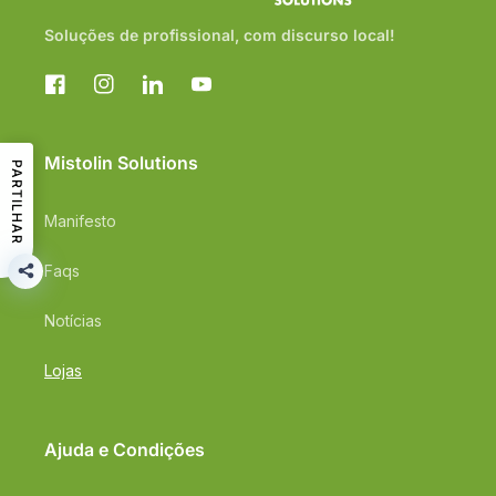
Soluções de profissional, com discurso local!
Facebook
Instagram
Translation
YouTube
missing:
pt-
PT.general.social.links.linkedin
Mistolin Solutions
PARTILHAR
Manifesto
Faqs
Notícias
Lojas
Ajuda e Condições