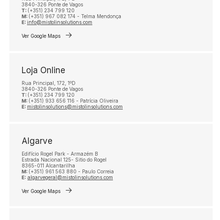
3840-326 Ponte de Vagos
T:
(+351) 234 799 120
M:
(+351) 967 082 174 - Telma Mendonça
E:
info@mistolinsolutions.com
Ver Google Maps
Loja Online
Rua Principal, 172, 1ºD
3840-326 Ponte de Vagos
T:
(+351) 234 799 120
M:
(+351) 933 656 116 - Patrícia Oliveira
E:
mistolinsolutions@mistolinsolutions.com
Algarve
Edifício Rogel Park - Armazém B
Estrada Nacional 125- Sitio do Rogel
8365-011 Alcantarilha
M:
(+351) 961 563 880 - Paulo Correia
E:
algarvegeral@mistolinsolutions.com
Ver Google Maps