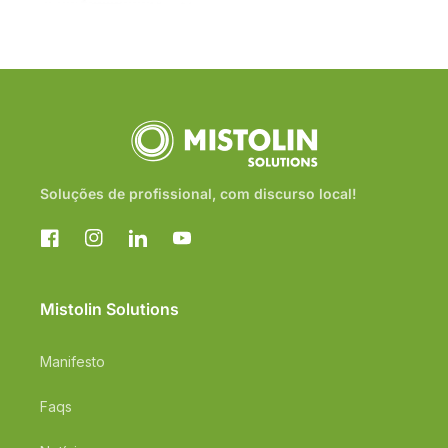
Soluções de profissional, com discurso local!
Facebook
Instagram
Translation
YouTube
missing:
pt-
PT.general.social.links.linkedin
Mistolin Solutions
Manifesto
Faqs