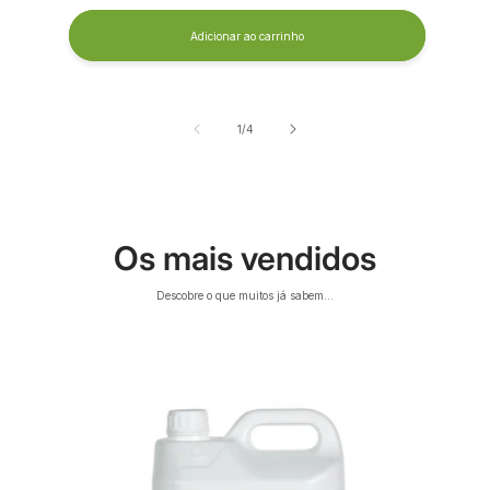
Adicionar ao carrinho
de
1
/
4
Os mais vendidos
Descobre o que muitos já sabem...