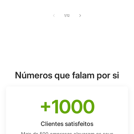
de
1
/
12
Números que falam por si
+1000
Clientes satisfeitos