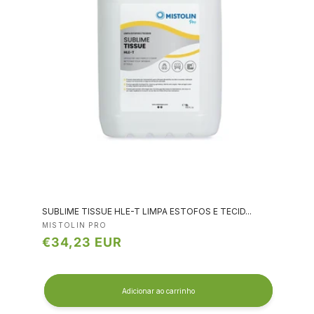
SUBLIME TISSUE HLE-T LIMPA ESTOFOS E TECID...
Fornecedor:
MISTOLIN PRO
Preço
€34,23 EUR
normal
Adicionar ao carrinho