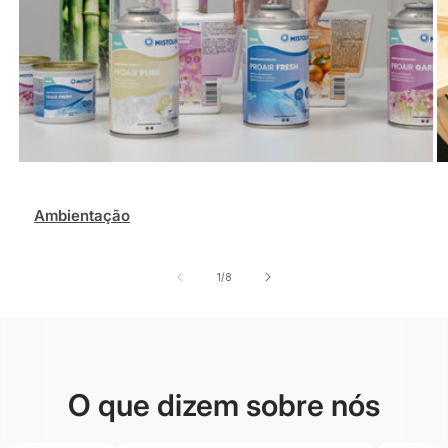
Ambientação
de
1
/
8
O que dizem sobre nós