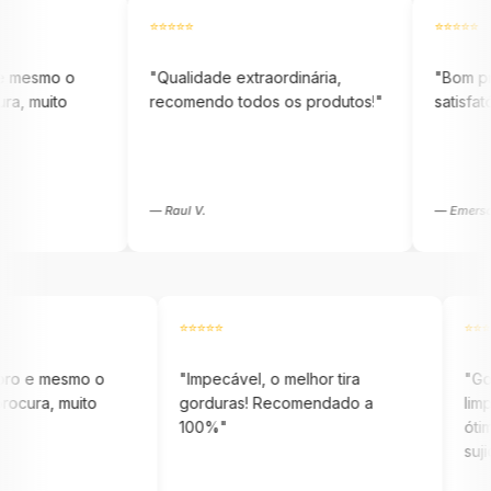
⭐⭐⭐⭐⭐
⭐⭐⭐⭐⭐
mo o
"Qualidade extraordinária,
"Bom produto
ito
recomendo todos os produtos!"
satisfatória e
— Raul V.
— Emerson O.
⭐⭐⭐⭐⭐
elas adoro e mesmo o
"Impecável, o melhor tira
ava a procura, muito
gorduras! Recomendado a
a!"
100%"