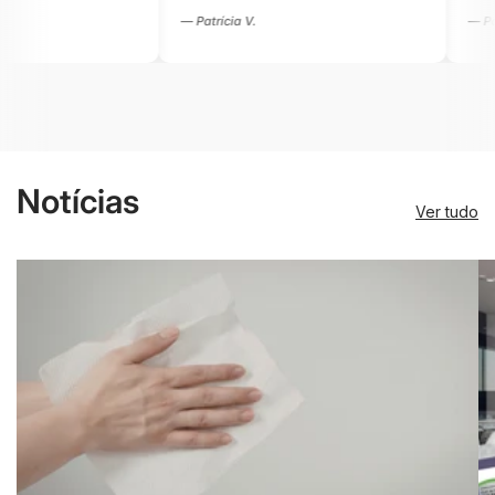
.
— Patrícia V.
Notícias
Ver tudo