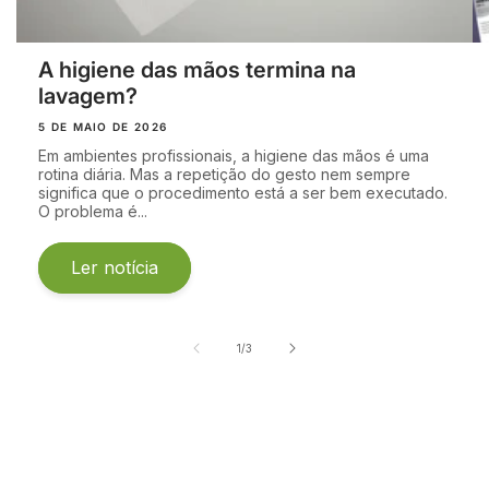
A higiene das mãos termina na
lavagem?
5 DE MAIO DE 2026
Em ambientes profissionais, a higiene das mãos é uma
rotina diária. Mas a repetição do gesto nem sempre
significa que o procedimento está a ser bem executado.
O problema é...
Ler notícia
de
1
/
3