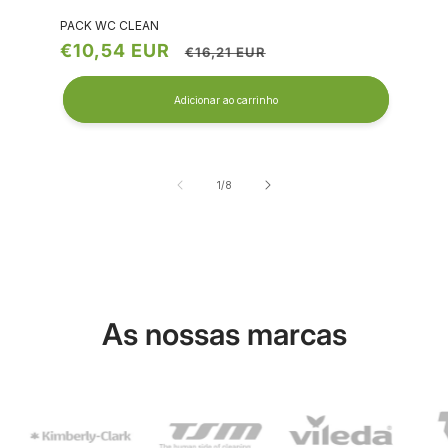
PACK WC CLEAN
Preço
€10,54 EUR
Preço
€16,21 EUR
de
normal
saldo
Adicionar ao carrinho
de
1
/
8
As nossas marcas