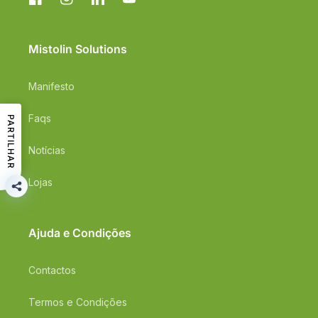
Facebook
Instagram
Translation
YouTube
missing:
pt-
PT.general.social.links.linkedin
Mistolin Solutions
Manifesto
Faqs
PARTILHAR
Notícias
Lojas
Ajuda e Condições
Contactos
Termos e Condições