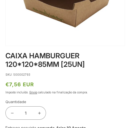
Abrir
conteúdo
CAIXA HAMBURGUER
multimédia
1
120*120*85MM [25UN]
em
modal
SKU: 500002793
Preço
€7,56 EUR
normal
Imposto incluído.
Envio
calculado na finalização da compra.
Quantidade
Diminuir
Aumentar
a
a
quantidade
quantidade
Entrega prevista
segunda-feira 10 Agosto
.