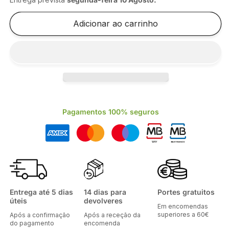
de
de
CAIXA
CAIXA
Adicionar ao carrinho
HAMBURGUER
HAMBURGUER
120*120*85MM
120*120*85MM
[25UN]
[25UN]
Pagamentos 100% seguros
Entrega até 5 dias
14 dias para
Portes gratuitos
úteis
devolveres
Em encomendas
superiores a 60€
Após a confirmação
Após a receção da
do pagamento
encomenda