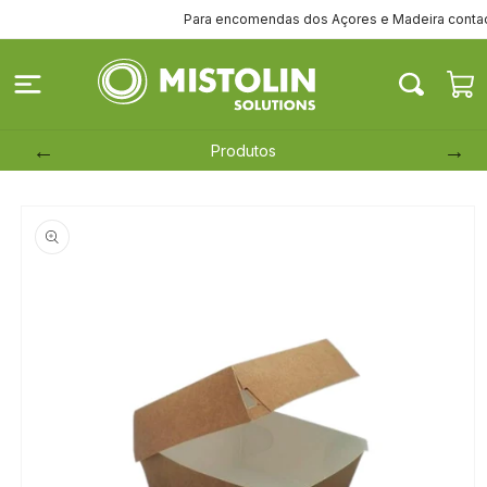
Saltar
Para encomendas dos Açores e Madeira contacte-
para o
conteúdo
Carrinh
Produtos
Saltar para
a
informação
do produto