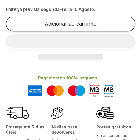
a
a
quantidade
quantidade
Entrega prevista
segunda-feira 10 Agosto
.
de
de
CX
CX
Adicionar ao carrinho
HAMBURGUER
HAMBURGUER
KRAFT
KRAFT
PEQ.108|89*108|89*70MM
PEQ.108|89*108|89*70MM
[150UN]
[150UN]
Pagamentos 100% seguros
Entrega até 5 dias
14 dias para
Portes gratuitos
úteis
devolveres
Em encomendas