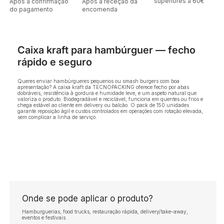
superiores a 60€
Após a confirmação
Após a receção da
do pagamento
encomenda
Caixa kraft para hambúrguer — fecho
rápido e seguro
Queres enviar hambúrgueres pequenos ou smash burgers com boa
apresentação? A caixa kraft da TECNOPACKING oferece fecho por abas
dobráveis, resistência à gordura e humidade leve, e um aspeto natural que
valoriza o produto. Biodegradável e reciclável, funciona em quentes ou frios e
chega estável ao cliente em delivery ou balcão. O pack de 150 unidades
garante reposição ágil e custos controlados em operações com rotação elevada,
sem complicar a linha de serviço.
Onde se pode aplicar o produto?
Hamburguerias, food trucks, restauração rápida, delivery/take-away,
eventos e festivais.