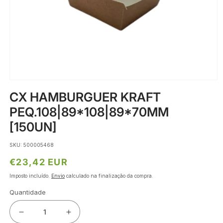
Abrir
conteúdo
CX HAMBURGUER KRAFT
multimédia
1
PEQ.108|89*108|89*70MM
em
modal
[150UN]
SKU: 500005468
Preço
€23,42 EUR
normal
Imposto incluído.
Envio
calculado na finalização da compra.
Quantidade
Diminuir
Aumentar