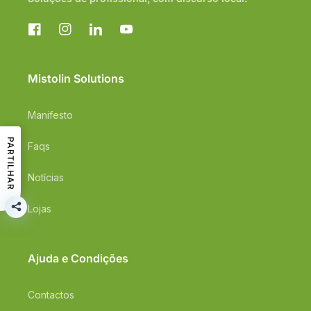
Facebook
Instagram
Translation
YouTube
missing:
pt-
PT.general.social.links.linkedin
Mistolin Solutions
Manifesto
PARTILHAR
Faqs
Notícias
Lojas
Ajuda e Condições
Contactos