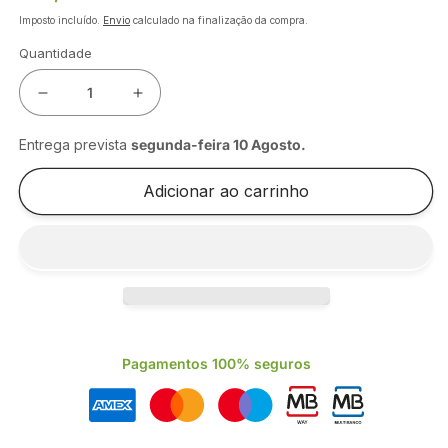
normal
Imposto incluído.
Envio
calculado na finalização da compra.
Quantidade
Diminuir
Aumentar
a
a
quantidade
quantidade
Entrega prevista
segunda-feira 10 Agosto
.
de
de
SUBLIME
SUBLIME
Adicionar ao carrinho
WOOD
WOOD
PROTECT
PROTECT
HLP-
HLP-
W
W
LIMPA
LIMPA
PAV
PAV
MADEIRAS
MADEIRAS
5LT
5LT
Pagamentos 100% seguros