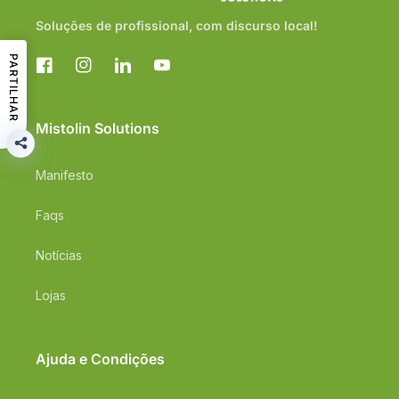
Soluções de profissional, com discurso local!
PARTILHAR
Facebook
Instagram
Translation
YouTube
missing:
pt-
PT.general.social.links.linkedin
Mistolin Solutions
Manifesto
Faqs
Notícias
Lojas
Ajuda e Condições