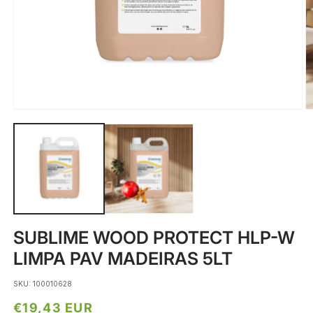
Abrir
Ab
conteúdo
c
multimédia
m
1
2
em
e
modal
m
SUBLIME WOOD PROTECT HLP-W
LIMPA PAV MADEIRAS 5LT
SKU: 100010628
Preço
€19,43 EUR