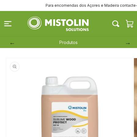
Saltar
Para encomendas dos Açores e Madeira contacte-nos p
para o
conteúdo
Carrinh
Produtos
Saltar para
a
informação
do produto