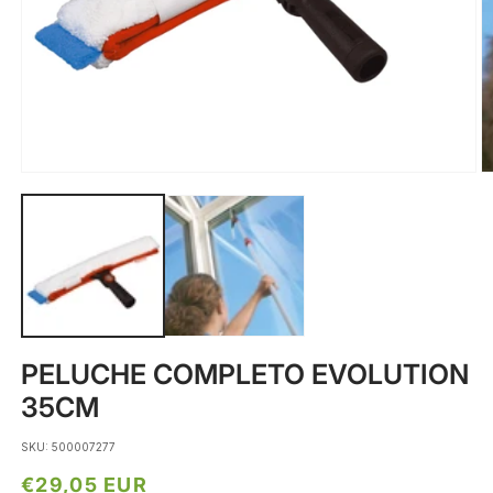
Abrir
Ab
conteúdo
c
multimédia
m
1
2
em
e
modal
m
PELUCHE COMPLETO EVOLUTION
35CM
SKU: 500007277
Preço
€29,05 EUR