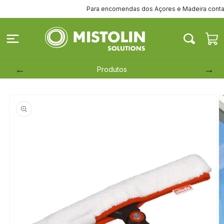
Saltar
Para encomendas dos Açores e Madeira contacte-
para o
conteúdo
Carrinh
Produtos
Saltar para
a
informação
do produto