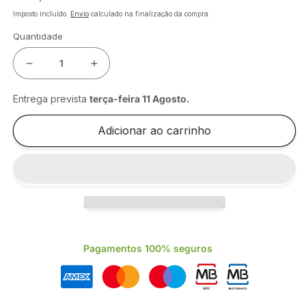
normal
Imposto incluído.
Envio
calculado na finalização da compra.
Quantidade
Diminuir
Aumentar
a
a
quantidade
quantidade
Entrega prevista
terça-feira 11 Agosto
.
de
de
PELUCHE
PELUCHE
Adicionar ao carrinho
COMPLETO
COMPLETO
EVOLUTION
EVOLUTION
35CM
35CM
Pagamentos 100% seguros