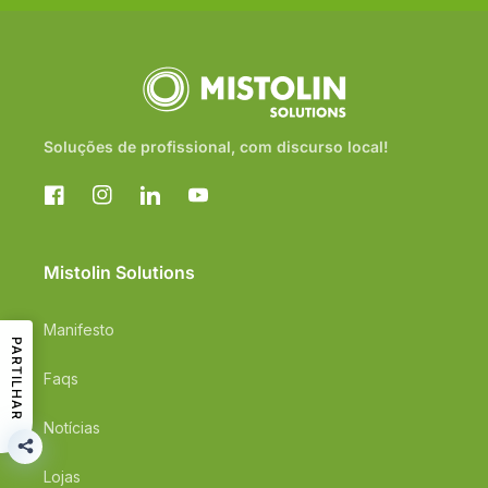
Soluções de profissional, com discurso local!
Facebook
Instagram
Translation
YouTube
missing:
pt-
PT.general.social.links.linkedin
Mistolin Solutions
Manifesto
PARTILHAR
Faqs
Notícias
Lojas