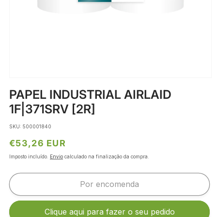
Abrir
conteúdo
PAPEL INDUSTRIAL AIRLAID
multimédia
1
1F|371SRV [2R]
em
modal
SKU: 500001840
Preço
€53,26 EUR
normal
Imposto incluído.
Envio
calculado na finalização da compra.
Por encomenda
Clique aqui para fazer o seu pedido