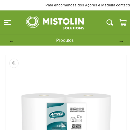
Saltar
Para encomendas dos Açores e Madeira contacte-no
para o
conteúdo
Carrinh
Produtos
Saltar para
a
informação
do produto