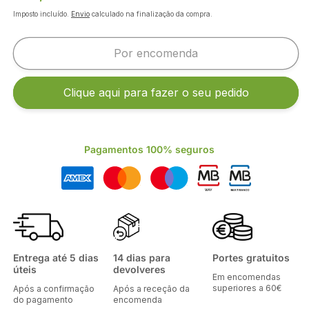
normal
Imposto incluído.
Envio
calculado na finalização da compra.
Por encomenda
Clique aqui para fazer o seu pedido
Pagamentos 100% seguros
Entrega até 5 dias
14 dias para
Portes gratuitos
úteis
devolveres
Em encomendas
superiores a 60€
Após a confirmação
Após a receção da
do pagamento
encomenda