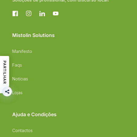
Facebook
Instagram
Translation
YouTube
missing:
pt-
PT.general.social.links.linkedin
Mistolin Solutions
Manifesto
PARTILHAR
Faqs
Notícias
Lojas
Ajuda e Condições
Contactos