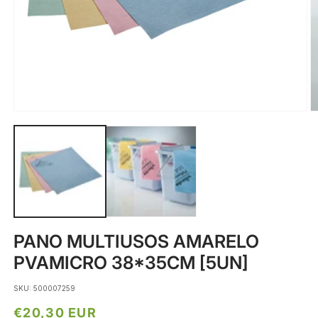
Abrir
Ab
conteúdo
c
multimédia
m
1
2
em
e
modal
m
PANO MULTIUSOS AMARELO
PVAMICRO 38*35CM [5UN]
SKU: 500007259
Preço
€20,30 EUR