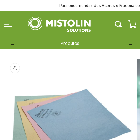
Saltar
Para encomendas dos Açores e Madeira contact
para o
conteúdo
Carrinh
Produtos
Saltar para
a
informação
do produto