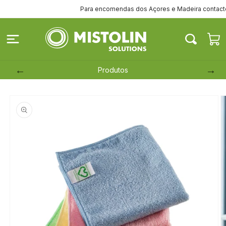
Saltar
Para encomendas dos Açores e Madeira contacte-no
para o
conteúdo
Carrinh
Produtos
Saltar para
a
informação
do produto