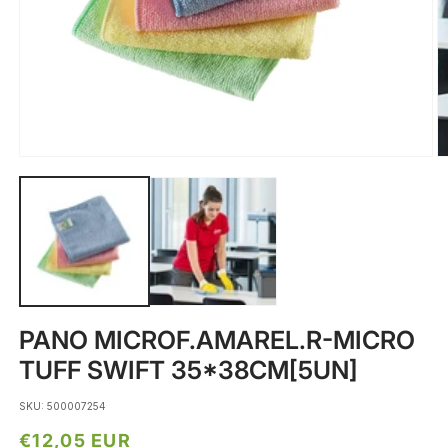
Abrir
Ab
conteúdo
c
multimédia
m
1
2
em
e
modal
m
PANO MICROF.AMAREL.R-MICRO
TUFF SWIFT 35*38CM[5UN]
SKU: 500007254
Preço
€12,05 EUR