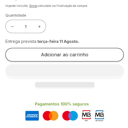
normal
Imposto incluído.
Envio
calculado na finalização da compra.
Quantidade
Diminuir
Aumentar
a
a
quantidade
quantidade
Entrega prevista
terça-feira 11 Agosto
.
de
de
PANO
PANO
Adicionar ao carrinho
MICROF.AMAREL.R-
MICROF.AMAREL.R-
MICRO
MICRO
TUFF
TUFF
SWIFT
SWIFT
35*38CM[5UN]
35*38CM[5UN]
Pagamentos 100% seguros