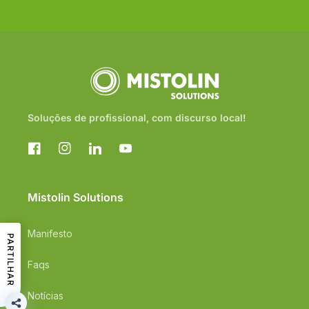
Soluções de profissional, com discurso local!
Facebook
Instagram
Translation
YouTube
missing:
pt-
PT.general.social.links.linkedin
Mistolin Solutions
Manifesto
PARTILHAR
Faqs
Notícias