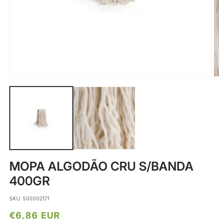
Abrir
Ab
conteúdo
c
multimédia
m
1
2
em
e
modal
m
MOPA ALGODÃO CRU S/BANDA
400GR
SKU: 500002171
Preço
€6,86 EUR