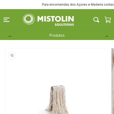
Saltar
Para encomendas dos Açores e Madeira contacte-n
para o
conteúdo
Carrinh
Produtos
Saltar para
a
informação
do produto