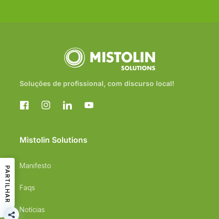
Soluções de profissional, com discurso local!
Facebook
Instagram
Translation
YouTube
missing:
pt-
PT.general.social.links.linkedin
Mistolin Solutions
Manifesto
PARTILHAR
Faqs
Notícias