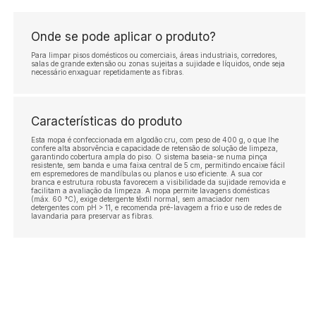
Onde se pode aplicar o produto?
Para limpar pisos domésticos ou comerciais, áreas industriais, corredores,
salas de grande extensão ou zonas sujeitas a sujidade e líquidos, onde seja
necessário enxaguar repetidamente as fibras.
Características do produto
Esta mopa é confeccionada em algodão cru, com peso de 400 g, o que lhe
confere alta absorvência e capacidade de retensão de solução de limpeza,
garantindo cobertura ampla do piso. O sistema baseia-se numa pinça
resistente, sem banda e uma faixa central de 5 cm, permitindo encaixe fácil
em espremedores de mandíbulas ou planos e uso eficiente. A sua cor
branca e estrutura robusta favorecem a visibilidade da sujidade removida e
facilitam a avaliação da limpeza. A mopa permite lavagens domésticas
(máx. 60 °C), exige detergente têxtil normal, sem amaciador nem
detergentes com pH > 11, e recomenda pré-lavagem a frio e uso de redes de
lavandaria para preservar as fibras.