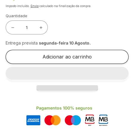
normal
Imposto incluído.
Envio
calculado na finalização da compra.
Quantidade
Diminuir
Aumentar
a
a
quantidade
quantidade
Entrega prevista
segunda-feira 10 Agosto
.
de
de
MOPA
MOPA
Adicionar ao carrinho
ALGODÃO
ALGODÃO
CRU
CRU
S/BANDA
S/BANDA
400GR
400GR
Pagamentos 100% seguros