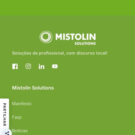
Soluções de profissional, com discurso local!
Facebook
Instagram
Translation
YouTube
missing:
pt-
PT.general.social.links.linkedin
Mistolin Solutions
Manifesto
PARTILHAR
Faqs
Notícias