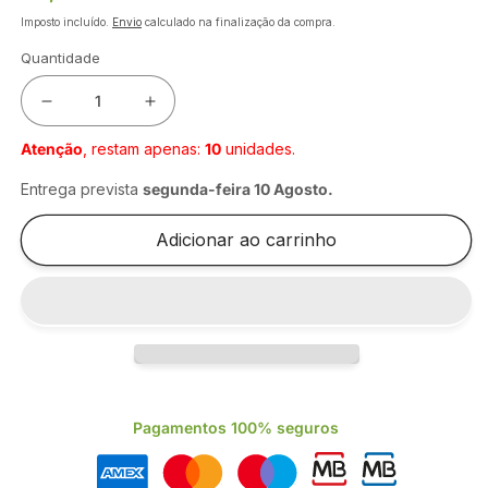
normal
Imposto incluído.
Envio
calculado na finalização da compra.
Quantidade
Diminuir
Aumentar
a
a
Atenção
, restam apenas:
10
unidades.
quantidade
quantidade
de
de
Entrega prevista
segunda-feira 10 Agosto
.
ESFREGONA
ESFREGONA
MICROFIBRA
MICROFIBRA
Adicionar ao carrinho
VERMELHO
VERMELHO
SUPERMOP
SUPERMOP
AG
AG
Pagamentos 100% seguros