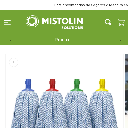
Saltar
Para encomendas dos Açores e Madeira contact
para o
conteúdo
Carrinh
Produtos
Saltar para
a
informação
do produto