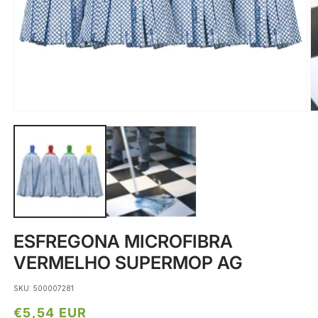
Abrir
Ab
conteúdo
c
multimédia
m
1
2
em
e
modal
m
ESFREGONA MICROFIBRA
VERMELHO SUPERMOP AG
SKU: 500007281
Preço
€5,54 EUR