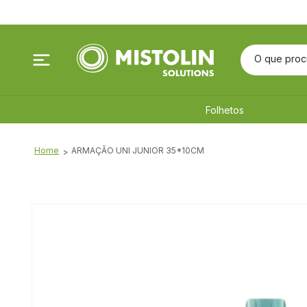
Saltar
para o
conteúdo
O que proc
Folhetos
Home
ARMAÇÃO UNI JUNIOR 35*10CM
Saltar para
a
informação
do produto