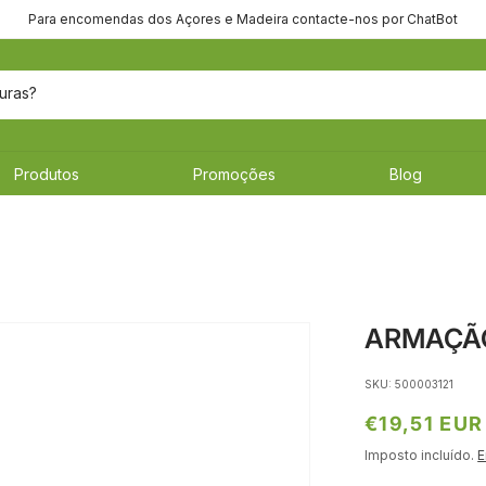
Para encomendas dos Açores e Madeira contacte-nos por ChatBot
uras?
Produtos
Promoções
Blog
ARMAÇÃO
SKU: 500003121
Preço
€19,51 EUR
normal
Imposto incluído.
E