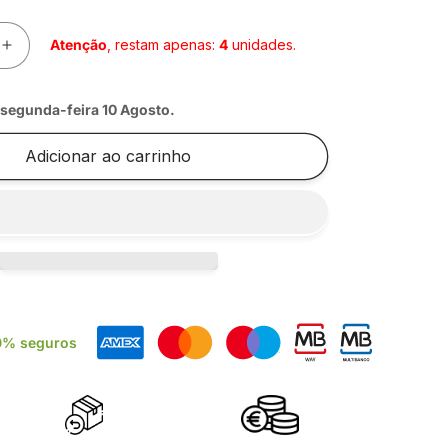
Atenção
, restam apenas:
4
unidades.
Aumentar
a
e
quantidade
a
segunda-feira 10 Agosto
.
de
O
ARMAÇÃO
Adicionar ao carrinho
UNI
JUNIOR
35*10CM
0% seguros