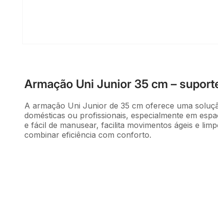
Abrir
conteúdo
multimédia
1
em
Armação Uni Junior 35 cm – suporte
modal
A armação Uni Junior de 35 cm oferece uma soluçã
domésticas ou profissionais, especialmente em espa
e fácil de manusear, facilita movimentos ágeis e li
combinar eficiência com conforto.