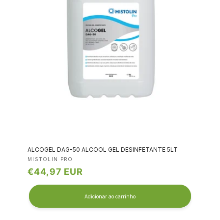
ALCOGEL DAG-50 ALCOOL GEL DESINFETANTE 5LT
Fornecedor:
MISTOLIN PRO
Preço
€44,97 EUR
normal
Adicionar ao carrinho