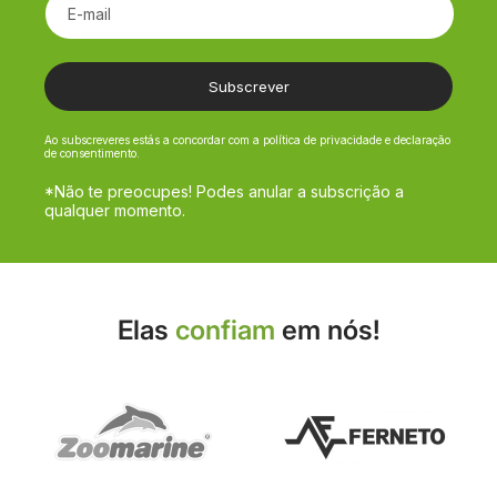
E-mail
Subscrever
Ao subscreveres estás a concordar com a política de privacidade e declaração
de consentimento.
*Não te preocupes! Podes anular a subscrição a
qualquer momento.
Elas
confiam
em nós!