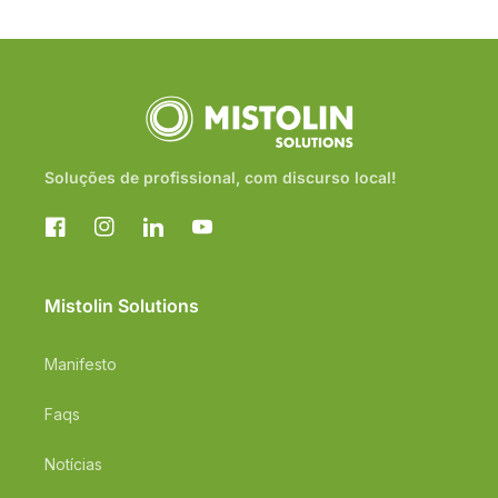
Soluções de profissional, com discurso local!
Facebook
Instagram
Translation
YouTube
missing:
pt-
PT.general.social.links.linkedin
Mistolin Solutions
Manifesto
Faqs
Notícias